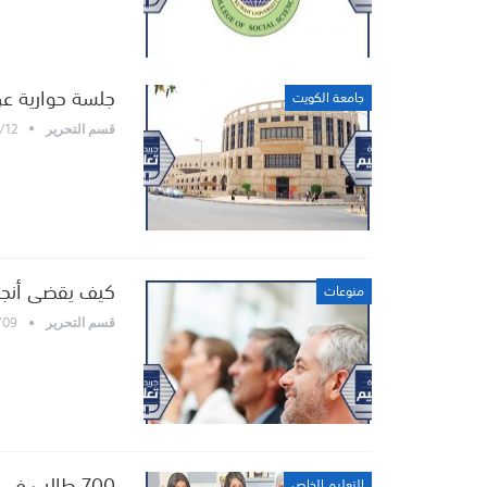
جلسة حوارية عن 
جامعة الكويت
/12
قسم التحرير
كيف يقضى أنج
منوعات
/09
قسم التحرير
700 طالب في حملة «الأسترالية» للتبرع بالدم
التعليم الخاص