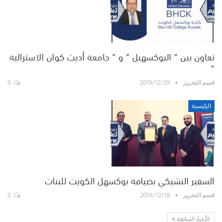
تعاون بين ” البوكسهيل ” و ” جامعة أديث كوان الاسترالية
“
0
2019/12/29
قسم التحرير
الرئيسية
السفير التشيكي بضيافة بوكسهل الكويت للبنات
0
2019/12/18
قسم التحرير
الأخبار السابقة