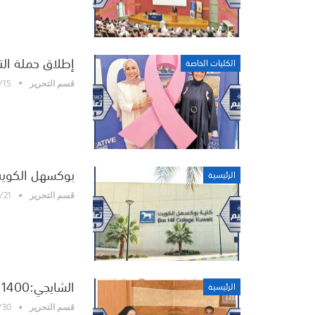
إطلاق حملة ال
الكليات الخاصة
/15
قسم التحرير
بوكسهل الكويت 
الرئيسية
/21
قسم التحرير
الشايجي:1400 طالبة تخرجن من «بوكسهل»
الرئيسية
/30
قسم التحرير